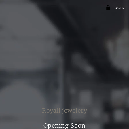
LOGIN
Royali jewelery
Opening Soon